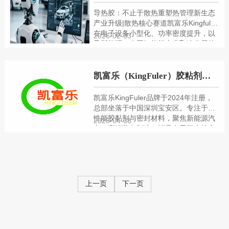
导热胶：不止于散热重塑热管理新生态
产业升级|散热核心赛道凯富乐Kingfuler
在电子设备小型化、功率密度提升，以
2026-02-03
及新能源、人工智能等产业飞速发展的
今天，“散热”早已成为决定产品性能、
寿命与安全的核心命题。导热胶一种兼
具导热、粘接、密封多重功能的新型材
凯富乐（KingFuler）胶粘剂品牌
料，不仅是简单的“散热介质”，更成为
优化产品设计、降低生产成本、提升可
凯富乐KingFuler品牌于2024年注册，
靠性的关键抓手。PART.01导热胶的核
总部坐落于中国深圳宝安区。专注于高
心性能与突出优势导热胶的核心价值源
性能胶黏剂与密封材料，聚焦新能源汽
2025-04-08
于其“导热+功能集成”···
车、高端装备制造、消费电子三大核心
领域。抓住新能源汽车爆发式增长机
遇，针对新能源汽车用胶需求，开发出
兼具导热与阻燃特性的特种胶黏剂，成
为国内多家头部车企的独家供应商。我
们以“粘合未来，赋能创新”为核心理
上一页
下一页
念，以“成为全球智能胶黏技术的引领
者”为愿景。致力于通过科技突破与绿色
制造，推动胶黏剂行业的高质量···